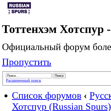
Тоттенхэм Хотспур 
Официальный форум боле
Пропустить
Расширенный поиск
Список форумов
‹
Русс
Хотспур (Russian Spurs)