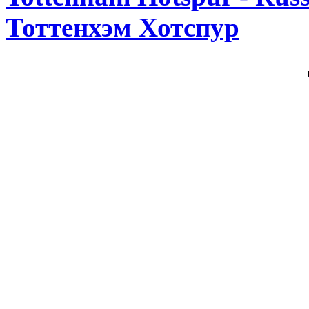
Тоттенхэм Хотспур