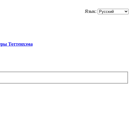
Язык:
еры Тоттенхэма