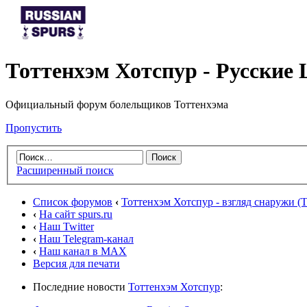
Тоттенхэм Хотспур - Русски
Официальный форум болельщиков Тоттенхэма
Пропустить
Расширенный поиск
Список форумов
‹
Тоттенхэм Хотспур - взгляд снаружи (To
‹
На сайт spurs.ru
‹
Наш Twitter
‹
Наш Telegram-канал
‹
Наш канал в MAX
Версия для печати
Последние новости
Тоттенхэм Хотспур
: