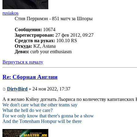
rusiakos
Стив Перримэн - 851 матч за Шпоры
Сообщения:
10674
Зарегистрирован:
27 фев 2012, 09:27
Средств на руках:
100.10 RS
Откуда:
KZ, Astana
Девиз:
curb your enthusiasm
Вернуться к началу
Re: Сборная Англии
DirtyBird
» 24 ноя 2022, 17:37
А я желаю Кэйну догнать Льориса по количеству капитанских 
We don't care what the other teams say
What the hell do we care?
For we only know that there's gonna be a show
And the Tottenham Hotspur will be there