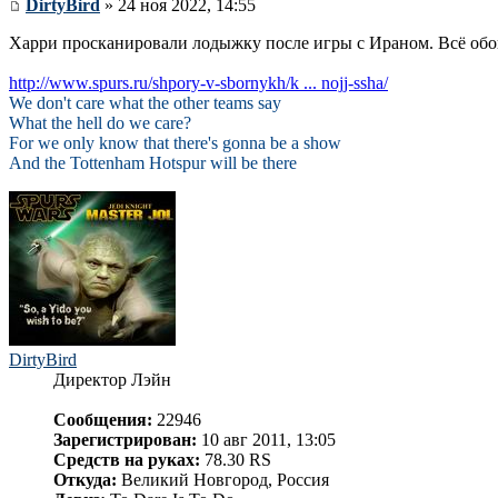
DirtyBird
» 24 ноя 2022, 14:55
Харри просканировали лодыжку после игры с Ираном. Всё обо
http://www.spurs.ru/shpory-v-sbornykh/k ... nojj-ssha/
We don't care what the other teams say
What the hell do we care?
For we only know that there's gonna be a show
And the Tottenham Hotspur will be there
DirtyBird
Директор Лэйн
Сообщения:
22946
Зарегистрирован:
10 авг 2011, 13:05
Средств на руках:
78.30 RS
Откуда:
Великий Новгород, Россия