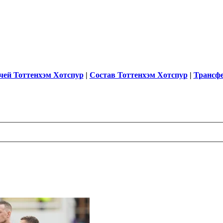
чей Тоттенхэм Хотспур
|
Состав Тоттенхэм Хотспур
|
Трансф