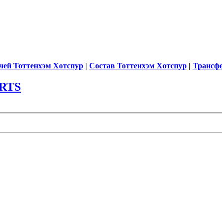
чей Тоттенхэм Хотспур
|
Состав Тоттенхэм Хотспур
|
Трансф
RTS