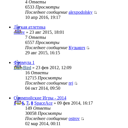
4
Ответы
6533
Просмотры
Последнее сообщение
alexpodolsky
10 апр 2016, 19:17
Легкая атлетика
ostrov
» 23 авг 2015, 18:01
7
Ответы
6557
Просмотры
Последнее сообщение
Кузьмич
29 авг 2015, 16:15
Формула 1
DirtyBird
» 23 фев 2012, 12:09
16
Ответы
12715
Просмотры
Последнее сообщение
rej
04 окт 2014, 09:50
Олимпийские Игры - 2014
1
...
6
,
7
,
8
SpaceAce
» 09 фев 2014, 16:17
149
Ответы
30058
Просмотры
Последнее сообщение
ostrov
02 мар 2014, 00:11