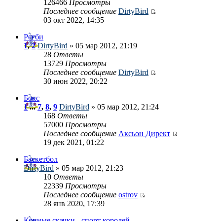
126466
Просмотры
Последнее сообщение
DirtyBird
03 окт 2022, 14:35
Регби
1
,
2
DirtyBird
» 05 мар 2012, 21:19
28
Ответы
13729
Просмотры
Последнее сообщение
DirtyBird
30 июн 2022, 20:22
Бокс
1
...
7
,
8
,
9
DirtyBird
» 05 мар 2012, 21:24
168
Ответы
57000
Просмотры
Последнее сообщение
Аксьон Директ
19 дек 2021, 01:22
Баскетбол
DirtyBird
» 05 мар 2012, 21:23
10
Ответы
22339
Просмотры
Последнее сообщение
ostrov
28 янв 2020, 17:39
Конные скачки - спорт королей