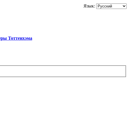
Язык:
еры Тоттенхэма