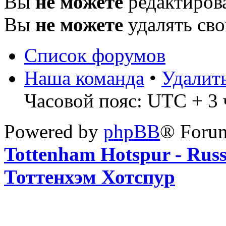
Вы
не можете
редактиров
Вы
не можете
удалять св
Список форумов
Наша команда
•
Удалит
Часовой пояс: UTC + 3 ч
Powered by
phpBB
® Foru
Tottenham Hotspur - Rus
Тоттенхэм Хотспур