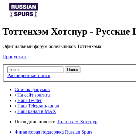
Тоттенхэм Хотспур - Русски
Официальный форум болельщиков Тоттенхэма
Пропустить
Расширенный поиск
Список форумов
‹
На сайт spurs.ru
‹
Наш Twitter
‹
Наш Telegram-канал
‹
Наш канал в MAX
Последние новости
Тоттенхэм Хотспур
:
Финансовая поддержка Russian Spurs