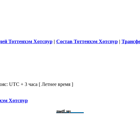
чей Тоттенхэм Хотспур
|
Состав Тоттенхэм Хотспур
|
Трансф
ояс: UTC + 3 часа [ Летнее время ]
нхэм Хотспур