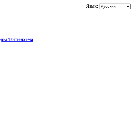
Язык:
еры Тоттенхэма