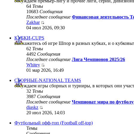
обсуждаем премьер-лигу и прочие лиги, серии, дивизио
64
Темы
10683
Сообщения
Последнее сообщение
Финансовая деятельность Т
Zakhar
04 июл 2026, 09:30
КУБКИ-CUPS
выскажитесь об игре Шпор в разных кубках, и о кубковы
62
Темы
4492
Сообщения
Последнее сообщение
Лига Чемпионов 2025/26
Whitey
01 мар 2026, 16:49
СБОРНЫЕ-NATIONAL TEAMS
обсуждаем игры сборных и турниры, в которых они учас
32
Темы
3987
Сообщения
Последнее сообщение
Чемпионат мира по футболу
diaskz
20 июл 2026, 14:03
Футбольный офф-топ (Football off-top)
Темы
Сообщения