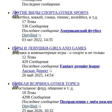
Последнее сообщение
ДРУГИЕ ВИДЫ СПОРТА-OTHER SPORTS
баскетбол, хоккей, гонки, теннис, волейбол, и т.д.
17
Темы
536
Сообщения
Последнее сообщение
Американский футбол
DirtyBird
03 окт 2022, 14:35
ИГРЫ И ДЕВУШКИ-GIRLS AND GAMES
девушки и компьютерные игры - о спорте и не только
12
Темы
429
Сообщения
Последнее сообщение
Fantasy premier league
Аксьон Директ
26 май 2025, 14:54
ВСЯКАЯ ВСЯЧИНА-OTHER TOPICS
всё остальное: флуд, общение и т. д.
18
Темы
4298
Сообщения
Последнее сообщение
Поздравления с днём рожде
DirtyBird
25 мар 2026, 10:32