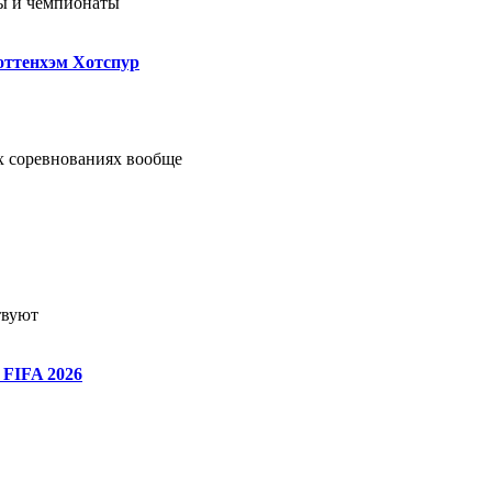
ны и чемпионаты
оттенхэм Хотспур
х соревнованиях вообще
твуют
 FIFA 2026