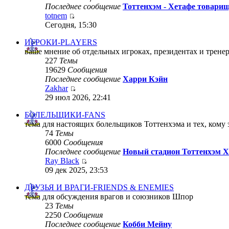
Последнее сообщение
Тоттенхэм - Хетафе товарищ
totnem
Сегодня, 15:30
ИГРОКИ-PLAYERS
ваше мнение об отдельных игроках, президентах и трене
227
Темы
19629
Сообщения
Последнее сообщение
Харри Кэйн
Zakhar
29 июл 2026, 22:41
БОЛЕЛЬЩИКИ-FANS
тема для настоящих болельщиков Тоттенхэма и тех, кому 
74
Темы
6000
Сообщения
Последнее сообщение
Новый стадион Тоттенхэм Х
Ray Black
09 дек 2025, 23:53
ДРУЗЬЯ И ВРАГИ-FRIENDS & ENEMIES
тема для обсуждения врагов и союзников Шпор
23
Темы
2250
Сообщения
Последнее сообщение
Кобби Мейну