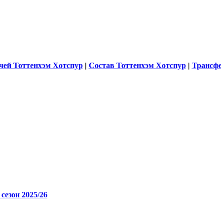
чей Тоттенхэм Хотспур
|
Состав Тоттенхэм Хотспур
|
Трансф
зон 2025/26