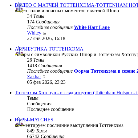
ВИДЕО С МАТЧЕЙ ТОТТЕНХЭМА-TOTTENHAM HOT
видео голов и опасных моментов с матчей Шпор
34
Темы
174
Сообщения
Последнее сообщение
White Hart Lane
Whitey
27 янв 2026, 16:18
АТРИБУТИКА ТОТТЕНХЭМА
товары с символикой Русских Шпор и Тоттенхэм Хотспу
26
Темы
1418
Сообщения
Последнее сообщение
Форма Тоттенхэма в сезоне 
Zakhar
05 фев 2026, 23:23
Тоттенхэм Хотспур - взгляд изнутри (Tottenham Hotspur - i
Темы
Сообщения
Последнее сообщение
ИГРЫ-MATCHES
комментируем последние выступления Тоттенхэма
849
Темы
66742
Сообщения