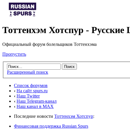
Тоттенхэм Хотспур - Русски
Официальный форум болельщиков Тоттенхэма
Пропустить
Расширенный поиск
Список форумов
‹
На сайт spurs.ru
‹
Наш Twitter
‹
Наш Telegram-канал
‹
Наш канал в MAX
Последние новости
Тоттенхэм Хотспур
:
Финансовая поддержка Russian Spurs