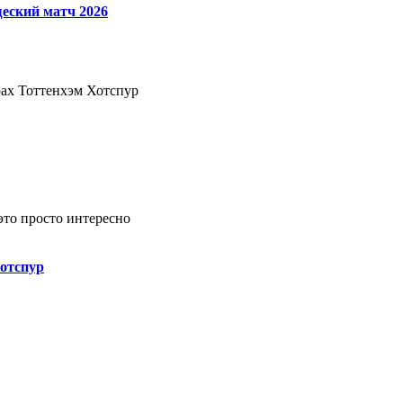
еский матч 2026
рах Тоттенхэм Хотспур
это просто интересно
отспур