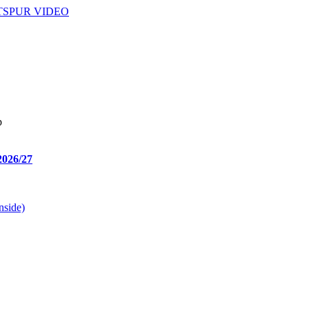
SPUR VIDEO
р
2026/27
nside)