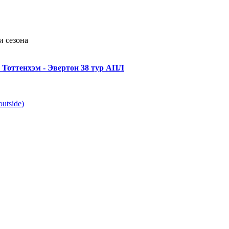
и сезона
Тоттенхэм - Эвертон 38 тур АПЛ
utside)