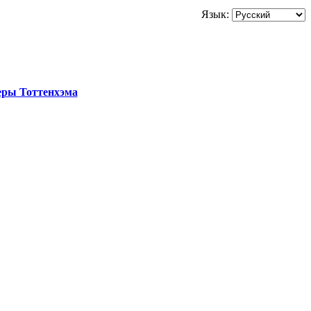
Язык:
еры Тоттенхэма